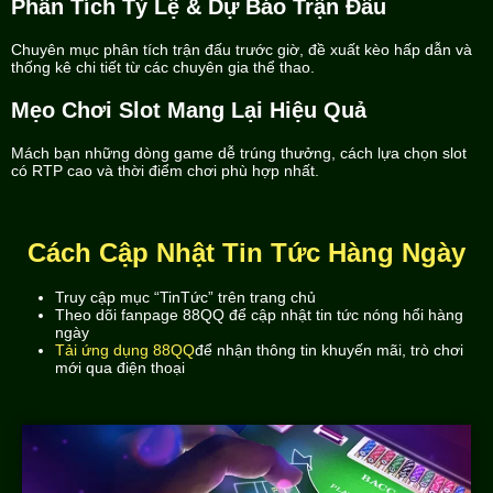
Phân Tích Tỷ Lệ & Dự Báo Trận Đấu
Chuyên mục phân tích trận đấu trước giờ, đề xuất kèo hấp dẫn và
thống kê chi tiết từ các chuyên gia thể thao.
Mẹo Chơi Slot Mang Lại Hiệu Quả
Mách bạn những dòng game dễ trúng thưởng, cách lựa chọn slot
có RTP cao và thời điểm chơi phù hợp nhất.
Cách Cập Nhật Tin Tức Hàng Ngày
Truy cập mục “TinTức” trên trang chủ
Theo dõi fanpage 88QQ để cập nhật tin tức nóng hổi hàng
ngày
Tải ứng dụng 88QQ
để nhận thông tin khuyến mãi, trò chơi
mới qua điện thoại