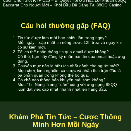
Cách Chọn Slot RTP Cao – Bí Quyết Tối Ưu Hóa Lợi Nhuận 88QQ
Baccarat Cho Người Mới – Khởi Đầu Dễ Dàng Tại 88QQ Casino
Câu hỏi thường gặp (FAQ)
Tin tức được làm mới bao nhiêu lần trong ngày?
Mỗi ngày – cập nhật tin nóng trước 12h trưa và ngay khi
có sự kiện mới.
Tôi có thể nhận thông tin qua email được không?
Có thể, bạn hãy đăng ký nhận bản tin qua email hoặc ứng
dụng.
Chuyên mục nào là hữu ích nhất dành cho người mới?
Mẹo chơi, kinh nghiệm cá cược và phân tích trận đấu là
ba phần quan trọng không thể bỏ qua.
Có chỗ nào thông báo khuyến mãi sớm không?
Mục “Tin Nóng Trong Tuần” cùng với ứng dụng 88QQ
luôn đặt việc cập nhật nhanh nhất lên hàng đầu.
Khám Phá Tin Tức – Cược Thông
Minh Hơn Mỗi Ngày