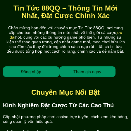
Tin Tức 88QQ – Thông Tin Mới
Nhất, Đặt Cược Chính Xác
Chào mừng bạn đến với chuyên mục Tin Tức 88QQ, nơi cung
cấp cho bạn những thông tin mới nhất về thế giới cá cược,
ưu
đãi
hot, cùng với các xu hướng game phổ biến. Từ những sự
kiện thể thao quan trọng, cập nhật game mới, mẹo chơi hữu ích
cho đến các thay đổi trong chính sách nạp rút – tất cả tin tức
đều được tổng hợp một cách rõ ràng, chính xác và dễ nắm bắt.
Đăng nhập
Tham gia ngay
Chuyên Mục Nổi Bật
Kinh Nghiệm Đặt Cược Từ Các Cao Thủ
Cập nhật phương pháp chơi casino trực tuyến, cách xem kèo bóng,
cùng quản lý vốn hiệu quả.