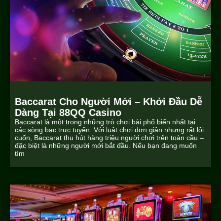
Baccarat Cho Người Mới – Khởi Đầu Dễ
Dàng Tại 88QQ Casino
Baccarat là một trong những trò chơi bài phổ biến nhất tại
các sòng bạc trực tuyến. Với luật chơi đơn giản nhưng rất lôi
cuốn, Baccarat thu hút hàng triệu người chơi trên toàn cầu –
đặc biệt là những người mới bắt đầu. Nếu bạn đang muốn
tìm