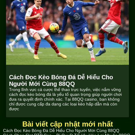
Cách Đọc Kèo Bóng Đá Dễ Hiểu Cho
Người Mới Cùng 88QQ
Trong lĩnh vực cá cược thể thao trực tuyến, việc nắm vững
cách đọc kèo bóng đá là yếu tố quan trọng giúp người chơi
đưa ra quyết định chính xác. Tại 88QQ casino, bạn không
chỉ được cung cấp đa dạng các loại kèo hấp dẫn mà còn
được
Bài viết cập nhật mới nhất
Cách Đọc Kèo Bóng Đá Dễ Hiểu Cho Người Mới Cùng 88QQ