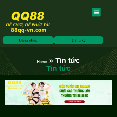
Đăng ký
Khuyến mãi
Đăng nhập
Đăng ký
»
Tin tức
Home
Tin tức