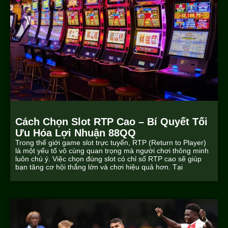
Cách Chọn Slot RTP Cao – Bí Quyết Tối
Ưu Hóa Lợi Nhuận 88QQ
Trong thế giới game slot trực tuyến, RTP (Return to Player)
là một yếu tố vô cùng quan trọng mà người chơi thông minh
luôn chú ý. Việc chọn đúng slot có chỉ số RTP cao sẽ giúp
bạn tăng cơ hội thắng lớn và chơi hiệu quả hơn. Tại