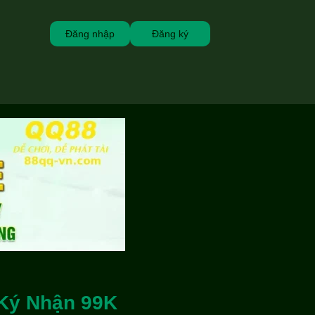
Đăng nhập
Đăng ký
 Ký Nhận 99K