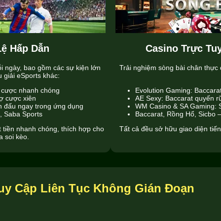
Lệ Hấp Dẫn
Casino Trực Tuy
 ngày, bao gồm các sự kiện lớn
Trải nghiệm sòng bài chân thực
 giải eSports khác:
t cược nhanh chóng
Evolution Gaming: Baccarat,
ợ cược xiên
AE Sexy: Baccarat quyến r
rận đấu ngay trong ứng dụng
WM Casino & SA Gaming: Sic
, Saba Sports
Baccarat, Rồng Hổ, Sicbo 
út tiền nhanh chóng, thích hợp cho
Tất cả đều sở hữu giao diện tiếng
 soi kèo.
uy Cập Liên Tục Không Gián Đoạn