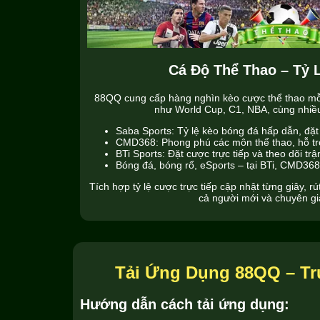
Cá Độ Thể Thao – Tỷ 
88QQ cung cấp hàng nghìn kèo cược thể thao mỗi
như World Cup, C1, NBA, cùng nhiều
Saba Sports: Tỷ lệ kèo bóng đá hấp dẫn, đặ
CMD368: Phong phú các môn thể thao, hỗ tr
BTi Sports: Đặt cược trực tiếp và theo dõi t
Bóng đá, bóng rổ, eSports – tại BTi, CMD368
Tích hợp tỷ lệ cược trực tiếp cập nhật từng giây, r
cả người mới và chuyên gia
Tải Ứng Dụng 88QQ – Tr
Hướng dẫn cách tải ứng dụng: