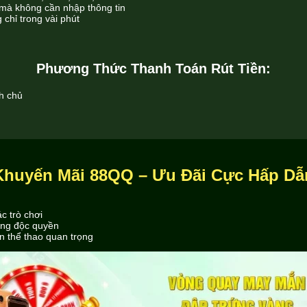
mà không cần nhập thông tin
 chỉ trong vài phút
Phương Thức Thanh Toán Rút Tiền:
nh chủ
Khuyến Mãi 88QQ – Ưu Đãi Cực Hấp Dẫ
c trò chơi
ặng độc quyền
ện thể thao quan trọng