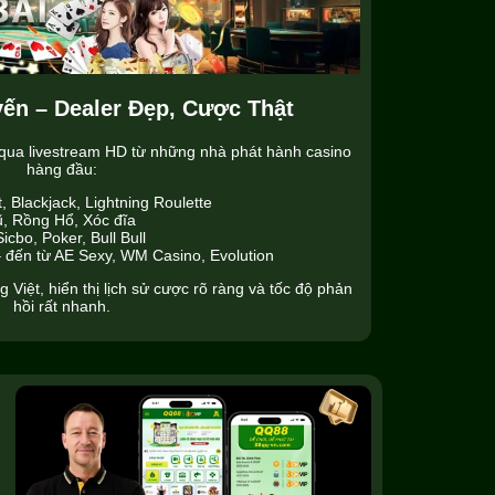
ến – Dealer Đẹp, Cược Thật
 qua livestream HD từ những nhà phát hành casino
hàng đầu:
 Blackjack, Lightning Roulette
ũ, Rồng Hổ, Xóc đĩa
bo, Poker, Bull Bull
– đến từ AE Sexy, WM Casino, Evolution
 Việt, hiển thị lịch sử cược rõ ràng và tốc độ phản
hồi rất nhanh.