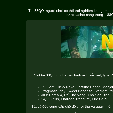
Tại 88QQ, người chơi có thể trải nghiệm kho game đ
cược casino sang trọng – 88Q
Slot tại 88QQ nổi bật với hình ảnh sắc nét, tỷ l
PG Soft: Lucky Neko, Fortune Rabbit, Mahj
Pragmatic Play: Sweet Bonanza, Starlight Pr
JILI: Roma X, Đế Chế Vàng, Thợ Săn Điên 
CQ9: Zeus, Pharaoh Treasure, Fire Chibi
Tất cả đều cung cấp chế độ chơi thử và quay miễn