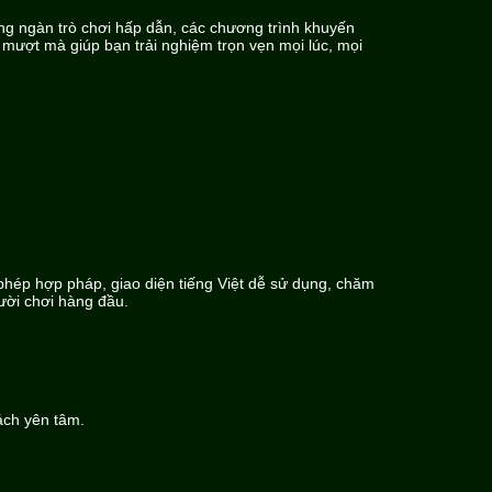
g ngàn trò chơi hấp dẫn, các chương trình khuyến
g mượt mà giúp bạn trải nghiệm trọn vẹn mọi lúc, mọi
 phép hợp pháp, giao diện tiếng Việt dễ sử dụng, chăm
ười chơi hàng đầu.
ách yên tâm.