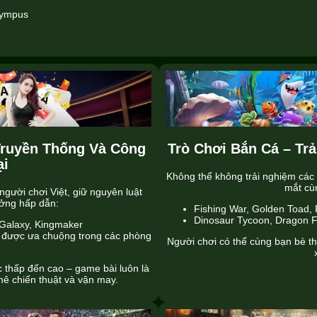
lympus
Trò Chơi Bắn Cá – Tr
Truyền Thống Và Công
ại
Không thể không trải nghiệm các 
mắt cù
người chơi Việt, giữ nguyên luật
ưởng hấp dẫn:
Fishing War, Golden Toad,
Dinosaur Tycoon, Dragon F
Galaxy, Kingmaker
ơi được ưa chuộng trong các phòng
Người chơi có thể cùng bạn bè t
 thấp đến cao – game bài luôn là
ê chiến thuật và vận may.