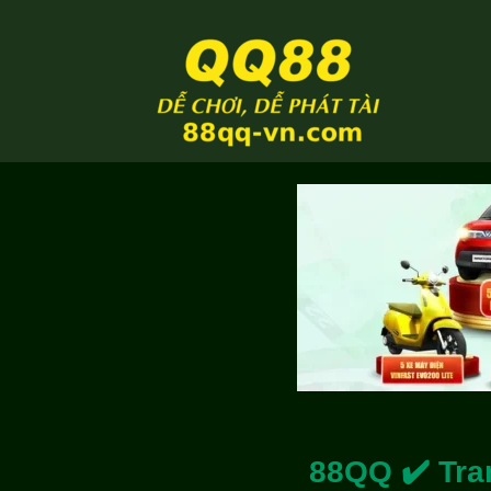
88QQ ✔️ Tra